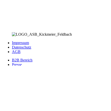
Impressum
Datenschutz
AGB
B2B Bereich
Presse
© 2024 Website von
TECH Schmiede
Entwicklung • Websites •
Online Shops
Suche
Startseite
Shop
Kategorien
Kontakt